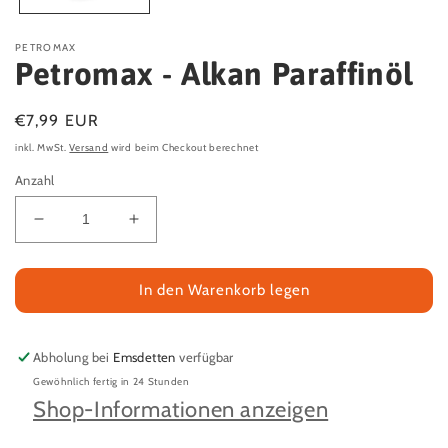
PETROMAX
Petromax - Alkan Paraffinöl
Normaler
€7,99 EUR
Preis
inkl. MwSt.
Versand
wird beim Checkout berechnet
Anzahl
Verringere
Erhöhe
die
die
Menge
Menge
für
für
In den Warenkorb legen
Petromax
Petromax
-
-
Alkan
Alkan
Abholung bei
Emsdetten
verfügbar
Paraffinöl
Paraffinöl
Gewöhnlich fertig in 24 Stunden
Shop-Informationen anzeigen