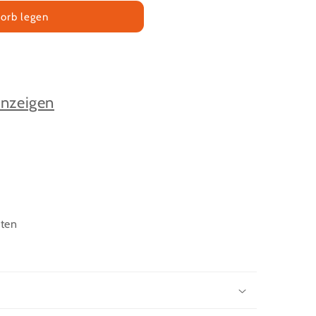
orb legen
anzeigen
uten