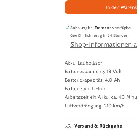
Menge
Menge
für
für
In den Warenk
Akku
Akku
Laubbläser
Laubbläser
EUROM
EUROM
Abholung bei
Emsdetten
verfügbar
Laubpuster
Laubpuster
Gewöhnlich fertig in 24 Stunden
Shop-Informationen 
Akku-Laubbläser
Batteriespannung: 18 Volt
Batteriekapazität: 4,0 Ah
Batterietyp: Li-Ion
Arbeitszeit ein Akku: ca. 40 Min
Luftverdrängung: 210 km/h
Versand & Rückgabe