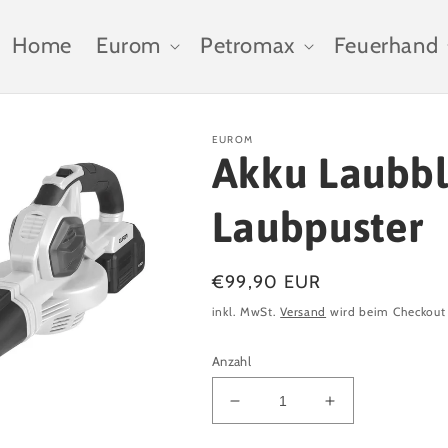
Home
Eurom
Petromax
Feuerhand
EUROM
Akku Laubb
Laubpuster
Normaler
€99,90 EUR
Preis
inkl. MwSt.
Versand
wird beim Checkout
Anzahl
Verringere
Erhöhe
die
die